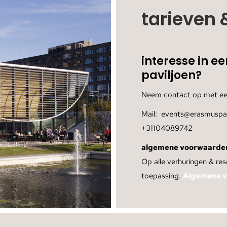
tarieven
interesse in e
paviljoen?
Neem contact op met ee
Mail: events@erasmuspav
+31104089742
algemene voorwaarde
Op alle verhuringen & re
toepassing.
Algemene v