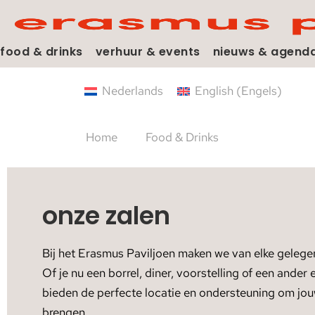
food & drinks
verhuur & events
nieuws & agend
Nederlands
English
(
Engels
)
Home
Food & Drinks
onze zalen
Bij het Erasmus Paviljoen maken we van elke gelegen
Of je nu een borrel, diner, voorstelling of een ander
bieden de perfecte locatie en ondersteuning om jouw
brengen.