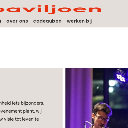
a
over ons
cadeaubon
werken bij
heid iets bijzonders.
 evenement plant, wij
 visie tot leven te