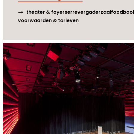
theater & foyer
serre
vergaderzaal
foodboo
voorwaarden & tarieven